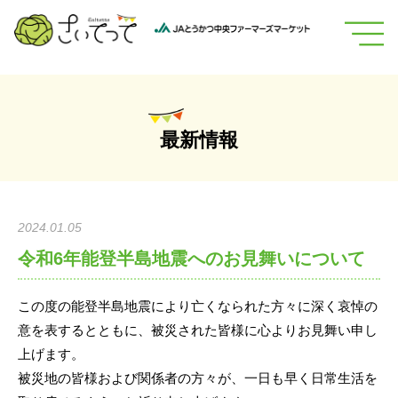
内
容
を
ス
キ
ッ
最新情報
プ
2024.01.05
令和6年能登半島地震へのお見舞いについて
この度の能登半島地震により亡くなられた方々に深く哀悼の
意を表するとともに、被災された皆様に心よりお見舞い申し
上げます。
被災地の皆様および関係者の方々が、一日も早く日常生活を